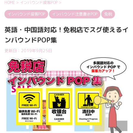
HOME
>
インバウンド接客POP
>
インバウンド接客POP
インバウンド注意書きPOP
免税
英語・中国語対応！免税店でスグ使えるイ
ンバウンドPOP集
更新日：
2019年9月25日