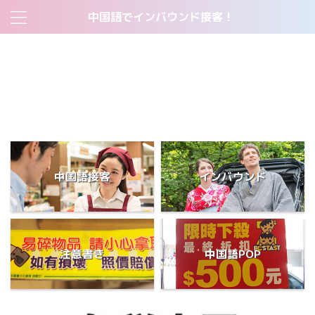
中国語でインバウンド接客！
2018トップページ
すべて無料！中国人客の集客ツール:中国語販促POP一覧表
すべて無料！中国語・英語注意書きPOP一覧表
サイトマップ
当サイトについて
短期間で中国語をマスターした学生が使った勉強法とは？
中国語接客
インバウンド
注意書き
中国語POP