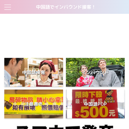
中国語でインバウンド接客！
2018トップページ
すべて無料！中国人客の集客ツール:中国語販促POP一覧表
すべて無料！中国語・英語注意書きPOP一覧表
サイトマップ
当サイトについて
短期間で中国語をマスターした学生が使った勉強法とは？
中国語接客
インバウンド
注意書き
中国語POP