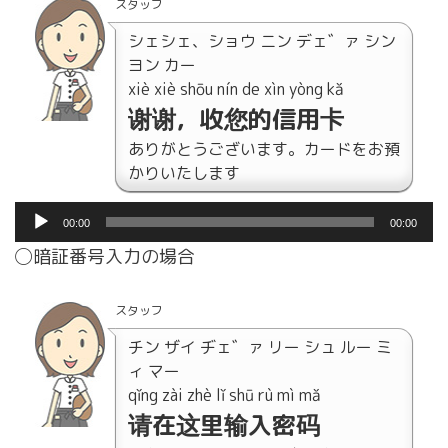
プ
スタッフ
レ
シェシェ、ショウ ニン デェ゛ァ シン
ー
ヨン カー
ヤ
xiè xiè shōu nín de xìn yòng kǎ
ー
谢谢，收您的信用卡
ありがとうございます。カードをお預
かりいたします
音
00:00
00:00
声
◯暗証番号入力の場合
プ
レ
ー
スタッフ
ヤ
チン ザイ ヂェ゛ァ リー シュ ルー ミ
ー
ィ マー
qǐng zài zhè lǐ shū rù mì mǎ
请在这里输入密码