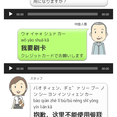
用になりますか？
音
00:00
00:00
声
プ
中国人客
レ
ウォ イャォ シュァ カー
ー
wǒ yào shuā kǎ
ヤ
我要刷卡
ー
クレジットカードでお願いします
音
00:00
00:00
声
プ
スタッフ
レ
バオ チィェン、ヂェ゛ァ リー ブー ノ
ー
ン シー ヨン イン リィェン カー
ヤ
bào qiàn zhè lǐ bú/bù néng shǐ yòng
ー
yín lián kǎ
抱歉，这里不能使用银联