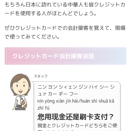
もちろん日本に訪れている中華人も皆クレジットカ
ードを使用する人がほとんどでしょう。
ぜひクレジットカードでの会計接客を覚えて、現場
で使ってみてください。
クレジットカード会計接客会話
スタッフ
ニン ヨン シィェン ジン ハイ シー シ
ュァ カー ヂー フー
nín yòng xiàn jīn hái/huán shì shuā kǎ
zhī fù
您用现金还是刷卡支付？
現金とクレジットカードどちらをご使