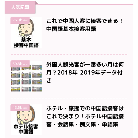
人気記事
これで中国人客に接客できる！
73.9k
view
中国語基本接客用語
外国人観光客が一番多い月は何
50.8k
view
月？2018年-2019年データ付
き
ホテル・旅館での中国語接客は
48.5k
view
これで決まり！ホテル中国語接
客・会話集・例文集・単語集