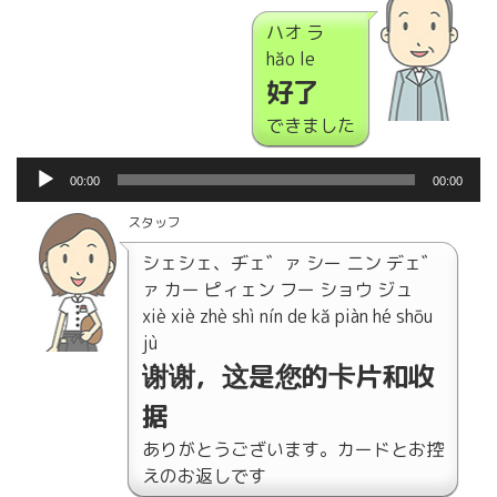
レ
ハオ ラ
ー
hǎo le
ヤ
好了
ー
できました
音
00:00
00:00
声
プ
スタッフ
レ
シェシェ、ヂェ゛ァ シー ニン デェ゛
ー
ァ カー ピィェン フー ショウ ジュ
ヤ
xiè xiè zhè shì nín de kǎ piàn hé shōu
ー
jù
谢谢，这是您的卡片和收
据
ありがとうございます。カードとお控
えのお返しです