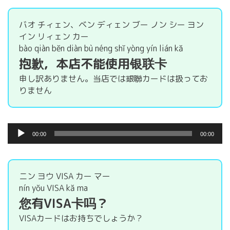
プ
レ
ー
バオ チィェン、ベン ディェン ブー ノン シー ヨン
ヤ
イン リィェン カー
ー
bào qiàn běn diàn bù néng shǐ yòng yín lián kǎ
抱歉，本店不能使用银联卡
申し訳ありません。当店では銀聯カードは扱ってお
りません
音
00:00
00:00
声
プ
レ
ー
ニン ヨウ VISA カー マー
ヤ
nín yǒu VISA kǎ ma
ー
您有VISA卡吗？
VISAカードはお持ちでしょうか？