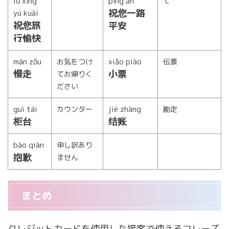
lǚ xíng
píng ān
て
祝您一路
yú kuài
祝您旅
平安
行愉快
màn zǒu
xiǎo piào
お気をつけ
伝票
慢走
小票
てお帰りく
ださい
guì tái
jié zhàng
カウンター
勘定
柜台
结账
bào qiàn
申し訳あり
抱歉
ません
まとめ
クレジットカードを使用した接客で使えるフレーズ