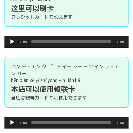
ー
这里可以刷卡
クレジットカードも使えます
音
00:00
00:00
声
プ
レ
ー
ベン ディエン クェ゛ァ イー シー ヨン イン リィェ
ヤ
ン カー
ー
běn diàn kě yǐ shǐ yòng yín lián kǎ
本店可以使用银联卡
当店は銀聯カードがご使用できます
音
00:00
00:00
声