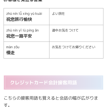
zhù nín lǚ xíng yú kuài
よい旅を
祝您旅行愉快
zhù nín yī lù píng ān
道中お気をつけて
祝您一路平安
màn zǒu
お気をつけてお帰りください
慢走
クレジットカード会計接客用語
こちらの接客用語も覚えると会話の幅が広がりま
す。