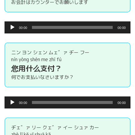
お会計はカウンターでお願いします
音
00:00
00:00
声
プ
レ
ー
ニン ヨン シェン ムェ゛ァ ヂー フー
ヤ
nín yòng shén me zhī fù
ー
您用什么支付？
何でお支払いなさいますか？
音
00:00
00:00
声
プ
レ
ー
ヂェ゛ァ リー クェ゛ァ イー シュァ カー
ヤ
zhè lǐ kě yǐ shuā kǎ