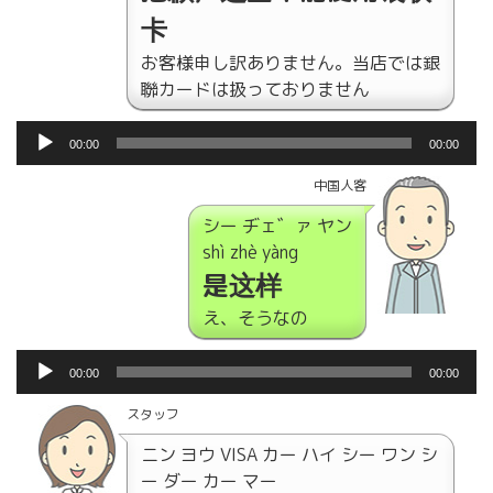
卡
お客様申し訳ありません。当店では銀
聯カードは扱っておりません
音
00:00
00:00
声
プ
中国人客
レ
シー ヂェ゛ァ ヤン
ー
shì zhè yàng
ヤ
是这样
ー
え、そうなの
音
00:00
00:00
声
プ
スタッフ
レ
ニン ヨウ VISA カー ハイ シー ワン シ
ー
ー ダー カー マー
ヤ