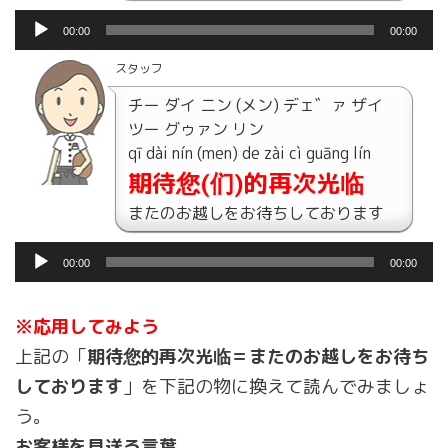
音
00:00
00:00
声
プ
スタッフ
レ
チー ダイ ニン (メン) デェ゛ァ ザイ
ー
ツー グゥァン リン
ヤ
qī dài nín (men) de zài cì guāng lín
ー
期待您(们)的再次光临
またのお越しをお待ちしております
音
00:00
00:00
声
プ
レ
※応用してみよう
ー
上記の「
期待您的再次光临＝またのお越しをお待ち
ヤ
しております
」を下記の物に換えて読んでみましょ
ー
う。
お客様を見送る言葉