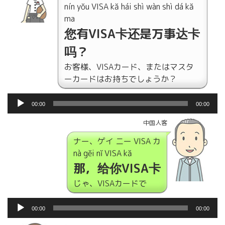
nín yǒu VISA kǎ hái shì wàn shì dá kǎ
ー
ma
您有VISA卡还是万事达卡
吗？
お客様、VISAカード、またはマスタ
ーカードはお持ちでしょうか？
音
00:00
00:00
声
プ
中国人客
レ
ナー、ゲイ ニー VISA カ
ー
nà gěi nǐ VISA kǎ
ヤ
那，给你VISA卡
ー
じゃ、VISAカードで
音
00:00
00:00
声