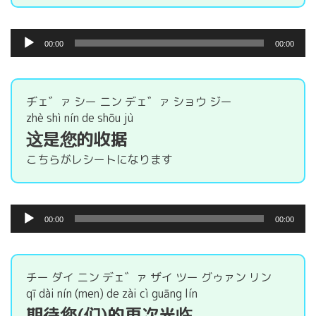
音
00:00
00:00
声
プ
レ
ー
ヂェ゛ァ シー ニン デェ゛ァ ショウ ジー
ヤ
zhè shì nín de shōu jù
ー
这是您的收据
こちらがレシートになります
音
00:00
00:00
声
プ
レ
ー
チー ダイ ニン デェ゛ァ ザイ ツー グゥァン リン
ヤ
qī dài nín (men) de zài cì guāng lín
ー
期待您(们)的再次光临