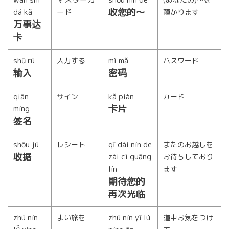
收您的〜
dá kǎ
ード
預かります
万事达
卡
shū rù
mì mǎ
入力する
パスワード
输入
密码
qiān
kǎ piàn
サイン
カード
卡片
míng
签名
shōu jù
qī dài nín de
レシート
またのお越しを
收据
zài cì guāng
お待ちしており
lín
ます
期待您的
再次光临
zhù nín
zhù nín yī lù
よい旅を
道中お気をつけ