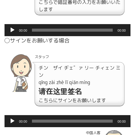
こちらで暗証番号の入力をお願いいた
します
音
00:00
00:00
声
◯サインをお願いする場合
プ
レ
ー
スタッフ
ヤ
チン ザイ ヂェ゛ァ リー チィェン ミ
ー
ン
qǐng zài zhè lǐ qiān míng
请在这里签名
こちらにサインをお願いします
音
00:00
00:00
声
プ
中国人客