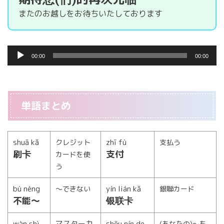
またのお越しをお待ちいたしております
音
00:00
00:00
声
プ
レ
ー
単語まとめ
ヤ
ー
shuā kǎ
zhī fù
クレジット
支払う
刷卡
支付
カードを使
う
bù néng
yín lián kǎ
〜できない
銀聯カード
不能〜
银联卡
wàn shì
マスターカ
shōu nín de
(あなたの)〜を