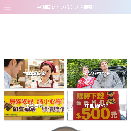
中国語でインバウンド接客！
2018トップページ
すべて無料！中国人客の集客ツール:中国語販促POP一覧表
すべて無料！中国語・英語注意書きPOP一覧表
サイトマップ
当サイトについて
短期間で中国語をマスターした学生が使った勉強法とは？
中国語接客
インバウンド
注意書き
中国語POP