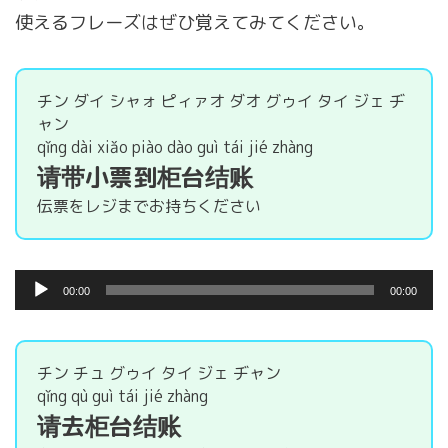
使えるフレーズはぜひ覚えてみてください。
チン ダイ シャォ ピィァオ ダオ グゥイ タイ ジェ ヂ
ャン
qǐng dài xiǎo piào dào guì tái jié zhàng
请带小票到柜台结账
伝票をレジまでお持ちください
音
00:00
00:00
声
プ
レ
ー
チン チュ グゥイ タイ ジェ ヂャン
ヤ
qǐng qù guì tái jié zhàng
ー
请去柜台结账