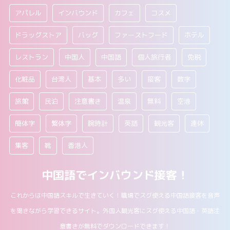
アパレル
インバウンド
カフェ
コスメ
ドラッグストア
バッグ
ファーストフード
ホテル
レストラン
中国人
中国語
個人旅行者
免税
化粧品
台湾人
基本
多い
接客
数字
旅館
民泊
注意書き
温泉
無料
空港
簡体字
繁体字
腕時計
英語
観光客
連休
集客
靴
香港人
中国語でインバウンド接客！
これからは中国語スキルで生きていく！職場でスグ使える中国語接客を音声
を聞きながら学習できるサイト。外国人観光客にスグ使える中国語・英語注
意書きが無料でダウンロードできます！