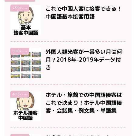
これで中国人客に接客できる！
73.9k
view
中国語基本接客用語
外国人観光客が一番多い月は何
50.8k
view
月？2018年-2019年データ付
き
ホテル・旅館での中国語接客は
48.5k
view
これで決まり！ホテル中国語接
客・会話集・例文集・単語集