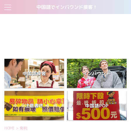
中国語でインバウンド接客！
2018トップページ
すべて無料！中国人客の集客ツール:中国語販促POP一覧表
すべて無料！中国語・英語注意書きPOP一覧表
サイトマップ
当サイトについて
短期間で中国語をマスターした学生が使った勉強法とは？
中国語接客
インバウンド
注意書き
中国語POP
HOME
>
免税