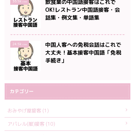
飲食業の中国語接客はこれで
36.5k
view
OK!レストラン中国語接客・会
話集・例文集・単語集
中国人客への免税会話はこれで
24.5k
view
大丈夫！基本接客中国語「免税
手続き」
カテゴリー
おみやげ屋接客 (1)
アパレル(服)接客 (10)