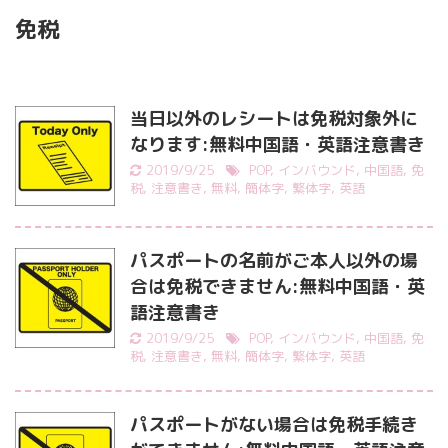
免税
当日以外のレシートは免税対象外に
なります:無料中国語・英語注意書き
2019/9/25
POP
,
インバウンド
,
中国語
,
免
税
,
注意書き
,
無料
,
簡体字
,
繁体字
,
英語
パスポートの名前がご本人以外の場
合は免税できません:無料中国語・英
語注意書き
2019/9/25
POP
,
インバウンド
,
中国語
,
免
税
,
注意書き
,
無料
,
簡体字
,
繁体字
,
英語
パスポートがない場合は免税手続き