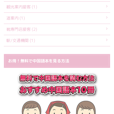
観光案内接客 (1)
道案内 (1)
靴専門店接客 (2)
駅/交通機関 (1)
お得！無料で中国語本を見る方法