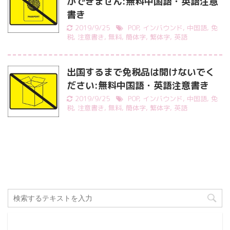
ができません:無料中国語・英語注意
書き
2019/9/25
POP
,
インバウンド
,
中国語
,
免
税
,
注意書き
,
無料
,
簡体字
,
繁体字
,
英語
出国するまで免税品は開けないでく
ださい:無料中国語・英語注意書き
2019/9/25
POP
,
インバウンド
,
中国語
,
免
税
,
注意書き
,
無料
,
簡体字
,
繁体字
,
英語