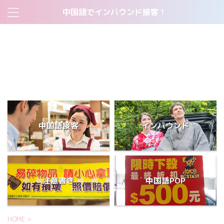
中国語でインバウンド接客！
2018トップページ
すべて無料！中国人客の集客ツール:中国語販促POP一覧表
すべて無料！中国語・英語注意書きPOP一覧表
サイトマップ
当サイトについて
短期間で中国語をマスターした学生が使った勉強法とは？
中国語接客
インバウンド
注意書き
中国語POP
HOME
>