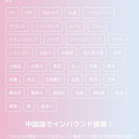
タグ
FIT
POP
おみやげ
お湯
アクセサリー
アパレル
インバウンド
カフェ
コスメ
ドラッグストア
バッグ
ファーストフード
ホテル
レストラン
中国人
中国語
個人旅行者
免税
化粧品
台湾人
基本
多い
接客
数字
旅館
民泊
注意書き
温泉
無料
空港
簡体字
繁体字
腕時計
英語
観光客
連休
集客
靴
香港人
中国語でインバウンド接客！
これからは中国語スキルで生きていく！職場でスグ使える中国語接客を音声